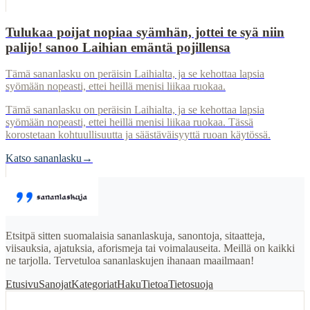
Tulukaa poijat nopiaa syämhän, jottei te syä niin
palijo! sanoo Laihian emäntä pojillensa
Tämä sananlasku on peräisin Laihialta, ja se kehottaa lapsia
syömään nopeasti, ettei heillä menisi liikaa ruokaa.
Tämä sananlasku on peräisin Laihialta, ja se kehottaa lapsia
syömään nopeasti, ettei heillä menisi liikaa ruokaa. Tässä
korostetaan kohtuullisuutta ja säästäväisyyttä ruoan käytössä.
Katso sananlasku
→
Etsitpä sitten suomalaisia sananlaskuja, sanontoja, sitaatteja,
viisauksia, ajatuksia, aforismeja tai voimalauseita. Meillä on kaikki
ne tarjolla. Tervetuloa sananlaskujen ihanaan maailmaan!
Etusivu
Sanojat
Kategoriat
Haku
Tietoa
Tietosuoja