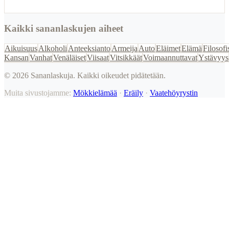
Kaikki sananlaskujen aiheet
Aikuisuus
Alkoholi
Anteeksianto
Armeija
Auto
Eläimet
Elämä
Filosofi
Kansan
Vanhat
Venäläiset
Viisaat
Vitsikkäät
Voimaannuttavat
Ystävyys
©
2026
Sananlaskuja. Kaikki oikeudet pidätetään.
Muita sivustojamme:
Mökkielämää
·
Eräily
·
Vaatehöyrystin