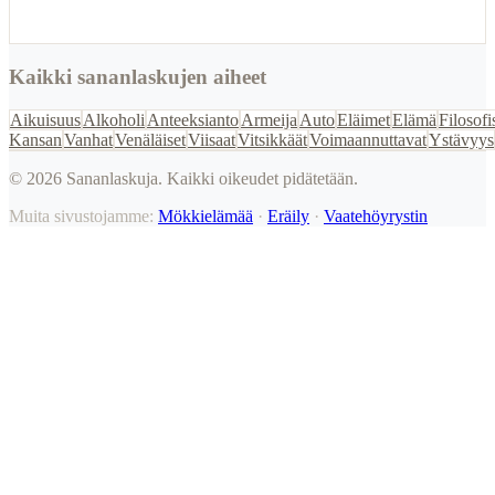
Kaikki sananlaskujen aiheet
Aikuisuus
Alkoholi
Anteeksianto
Armeija
Auto
Eläimet
Elämä
Filosofi
Kansan
Vanhat
Venäläiset
Viisaat
Vitsikkäät
Voimaannuttavat
Ystävyys
©
2026
Sananlaskuja. Kaikki oikeudet pidätetään.
Muita sivustojamme:
Mökkielämää
·
Eräily
·
Vaatehöyrystin