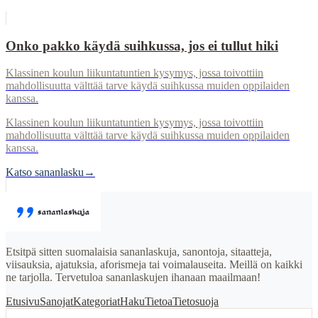
Onko pakko käydä suihkussa, jos ei tullut hiki
Klassinen koulun liikuntatuntien kysymys, jossa toivottiin
mahdollisuutta välttää tarve käydä suihkussa muiden oppilaiden
kanssa.
Klassinen koulun liikuntatuntien kysymys, jossa toivottiin
mahdollisuutta välttää tarve käydä suihkussa muiden oppilaiden
kanssa.
Katso sananlasku
→
Etsitpä sitten suomalaisia sananlaskuja, sanontoja, sitaatteja,
viisauksia, ajatuksia, aforismeja tai voimalauseita. Meillä on kaikki
ne tarjolla. Tervetuloa sananlaskujen ihanaan maailmaan!
Etusivu
Sanojat
Kategoriat
Haku
Tietoa
Tietosuoja