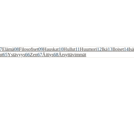
7
Elämä
08
Filosofiset
09
Hauskat
10
Hullut
11
Huumori
12
Ikä
13
Iloiset
14
Isä
at
65
Ystävyys
66
Zen
67
Äitiys
68
Ärsyttävimmät