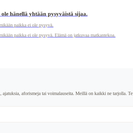
 ole hänellä yhtään pysyväistä sijaa.
mikään paikka ei ole pysyvä.
 mikään paikka ei ole pysyvä. Elämä on jatkuvaa matkantekoa.
ia, ajatuksia, aforismeja tai voimalauseita. Meillä on kaikki ne tarjolla