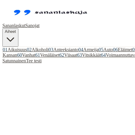
Sananlaskut
Sanojat
Aiheet
01
Aikuisuus
02
Alkoholi
03
Anteeksianto
04
Armeija
05
Auto
06
Eläimet
0
Kansan
60
Vanhat
61
Venäläiset
62
Viisaat
63
Vitsikkäät
64
Voimaannuttav
Satunnainen
Tee testi