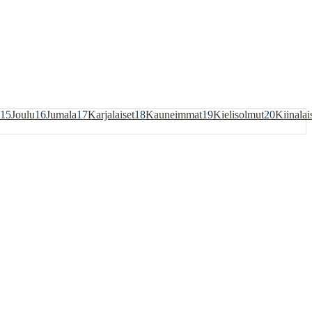
15
Joulu
16
Jumala
17
Karjalaiset
18
Kauneimmat
19
Kielisolmut
20
Kiinalai