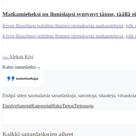
Matkamieheksi on ihmislapsi syntynyt tänne, täällä ei
Kiven filosofinen pohdinta ihmisen olemuksesta matkamiehenä, jolle 
Kiven filosofinen pohdinta ihmisen olemuksesta matkamiehenä, jolle
—
Aleksis Kivi
Katso sananlasku
→
Etsitpä sitten suomalaisia sananlaskuja, sanontoja, sitaatteja, viisauks
Etusivu
Sanojat
Kategoriat
Haku
Tietoa
Tietosuoja
Kaikki sananlaskujen aiheet