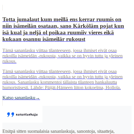
Totta jumalaut kum meillä ens kerrar ruumis on
niin isämeilän osataan, sano Kärköläm pojat kun
isä kual ja neljä ol poikaa ruumiiv vieres eikä
kukaan osannu isämeilär rukoust
Tämä sananlasku viittaa tilanteeseen, jossa ihmiset eivät osaa
rukoilla isämeidän -rukousta, vaikka se on hyvin tuttu ja yleinen
rukous.
Tämä sananlasku viittaa tilanteeseen, jossa ihmiset eivät osaa
rukoilla isämeidän -rukousta, vaikka se on hyvin tuttu ja yleinen
rukous. Sananlasku kommentoi tällaista tilanteen hankaluutta
humoristisesti. Lähde: Päijät-Hämeen liiton kokoelma, Hollola.
Katso sananlasku
→
Etsitpä sitten suomalaisia sananlaskuja, sanontoja, sitaatteja,