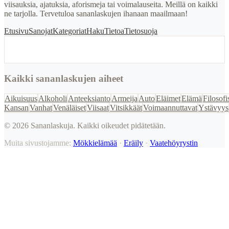
viisauksia, ajatuksia, aforismeja tai voimalauseita. Meillä on kaikki
ne tarjolla. Tervetuloa sananlaskujen ihanaan maailmaan!
Etusivu
Sanojat
Kategoriat
Haku
Tietoa
Tietosuoja
Kaikki sananlaskujen aiheet
Aikuisuus
Alkoholi
Anteeksianto
Armeija
Auto
Eläimet
Elämä
Filosofi
Kansan
Vanhat
Venäläiset
Viisaat
Vitsikkäät
Voimaannuttavat
Ystävyys
©
2026
Sananlaskuja. Kaikki oikeudet pidätetään.
Muita sivustojamme:
Mökkielämää
·
Eräily
·
Vaatehöyrystin