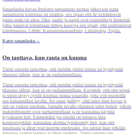
Sananlasku kuvaa ihmisten taipumusta tuottaa jatkuvasti uutta
samanlaista toimintaa tai sisältöä, sen sijaan että he kehittäisivät
jotain uutta tai aitoa. Sika, rautio ja pappi ovat esimerkkejä ihmisistä,
jotka palaavat toistamaan tuttuja kaavoja sen sijaan, että uudistaisivat
toimintaansa. Lähde: Kansanrunousarkisto, Länsipohja, Pajala.
Katso sananlasku
→
On taottava, kun rauta on kuuma
Tämä sanonta tarkoittaa, että meidän pitäisi toimia tai hyödyntää
tilaisuus silloin, kun se on parhaimmillaan.
Tämä sanonta tarkoittaa, että meidän pitäisi toimia tai hyödyntää
tilaisuus silloin, kun se on parhaimmillaan. Kuvittele, että olet seppä
ja sinun täytyy lyödä kuumaa rautaa vasaralla, jotta voit muotoilla
sen haluamallasi tavalla. Jos rauta jäähtyy, siitä tulee liian kovaa ja
sitä on vaikea muokata. Samalla tavalla elämässä tulee hetkiä, jolloin
mahdollisuudet ovat parhaimmillaan ja ne kannattaa käyttää
hyväkseen heti. Esimerkiksi jos sinulla on loistava idea
kouluprojektiin, kannattaa aloittaa työskentely heti, kun olet
innoissasi ja ideat ovat tuoreita mielessäsi. Jos odotat liian pitkään,
innostus saattaa laantua ja ideat unohtua. Tämä sanonta siis