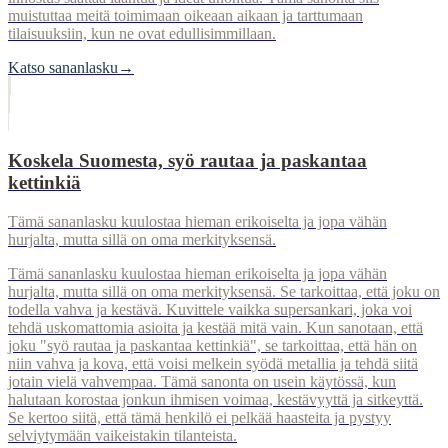
muistuttaa meitä toimimaan oikeaan aikaan ja tarttumaan
tilaisuuksiin, kun ne ovat edullisimmillaan.
Katso sananlasku
→
Koskela Suomesta, syö rautaa ja paskantaa
kettinkiä
Tämä sananlasku kuulostaa hieman erikoiselta ja jopa vähän
hurjalta, mutta sillä on oma merkityksensä.
Tämä sananlasku kuulostaa hieman erikoiselta ja jopa vähän
hurjalta, mutta sillä on oma merkityksensä. Se tarkoittaa, että joku on
todella vahva ja kestävä. Kuvittele vaikka supersankari, joka voi
tehdä uskomattomia asioita ja kestää mitä vain. Kun sanotaan, että
joku "syö rautaa ja paskantaa kettinkiä", se tarkoittaa, että hän on
niin vahva ja kova, että voisi melkein syödä metallia ja tehdä siitä
jotain vielä vahvempaa. Tämä sanonta on usein käytössä, kun
halutaan korostaa jonkun ihmisen voimaa, kestävyyttä ja sitkeyttä.
Se kertoo siitä, että tämä henkilö ei pelkää haasteita ja pystyy
selviytymään vaikeistakin tilanteista.