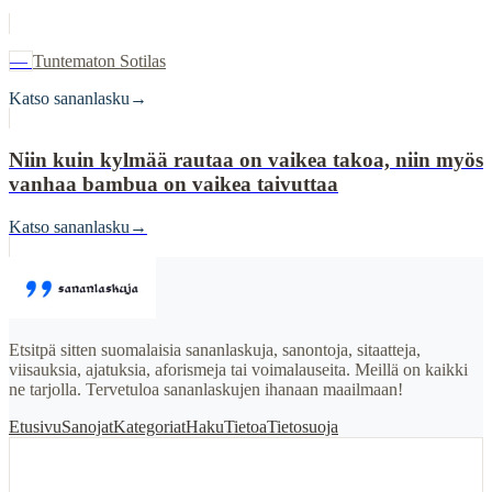
—
Tuntematon Sotilas
Katso sananlasku
→
Niin kuin kylmää rautaa on vaikea takoa, niin myös
vanhaa bambua on vaikea taivuttaa
Katso sananlasku
→
Etsitpä sitten suomalaisia sananlaskuja, sanontoja, sitaatteja,
viisauksia, ajatuksia, aforismeja tai voimalauseita. Meillä on kaikki
ne tarjolla. Tervetuloa sananlaskujen ihanaan maailmaan!
Etusivu
Sanojat
Kategoriat
Haku
Tietoa
Tietosuoja