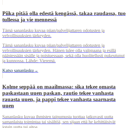
Piika pitää olla edestä kengässä, takaa raudassa, tuo
tullessa ja vie mennessä
Tämä sananlasku kuvaa piian/palvelijattaren odotusten ja
velvollisuuksien tärkeyden.
Tämä sananlasku kuvaa piian/palvelijattaren odotusten ja
velvollisuuksien tärkeyden. Hänen tulee olla valppaana ja esillä
päästessään sisälle ja poistuessaan, sekä olla huolitellusti pukeutunut
ja kunnossa. Lähde: Vieremä.
Katso sananlasku
→
Kolme seppää on maailmassa: sika tekee omasta
paskastaan uuen paskan, rautio tekee vanhasta
rauasta uuen, ja pappi tekee vanhasta saarnasta
uuen
Sananlasku kuvaa ihmisten taipumusta tuottaa jatkuvasti uutta
samanlaista toimintaa tai sisältöä, sen sijaan että he kehittäisivät
jotain uutta tai aitoa.