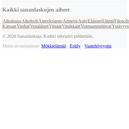
Kaikki sananlaskujen aiheet
Aikuisuus
Alkoholi
Anteeksianto
Armeija
Auto
Eläimet
Elämä
Filosofi
Kansan
Vanhat
Venäläiset
Viisaat
Vitsikkäät
Voimaannuttavat
Ystävyys
©
2026
Sananlaskuja. Kaikki oikeudet pidätetään.
Muita sivustojamme:
Mökkielämää
·
Eräily
·
Vaatehöyrystin