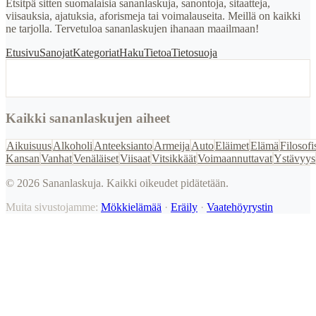
Etsitpä sitten suomalaisia sananlaskuja, sanontoja, sitaatteja,
viisauksia, ajatuksia, aforismeja tai voimalauseita. Meillä on kaikki
ne tarjolla. Tervetuloa sananlaskujen ihanaan maailmaan!
Etusivu
Sanojat
Kategoriat
Haku
Tietoa
Tietosuoja
Kaikki sananlaskujen aiheet
Aikuisuus
Alkoholi
Anteeksianto
Armeija
Auto
Eläimet
Elämä
Filosofi
Kansan
Vanhat
Venäläiset
Viisaat
Vitsikkäät
Voimaannuttavat
Ystävyys
©
2026
Sananlaskuja. Kaikki oikeudet pidätetään.
Muita sivustojamme:
Mökkielämää
·
Eräily
·
Vaatehöyrystin