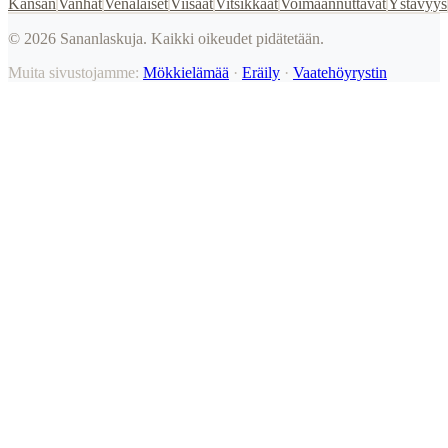
Kansan
Vanhat
Venäläiset
Viisaat
Vitsikkäät
Voimaannuttavat
Ystävyys
©
2026
Sananlaskuja. Kaikki oikeudet pidätetään.
Muita sivustojamme:
Mökkielämää
·
Eräily
·
Vaatehöyrystin