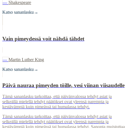
—
Shakespeare
Katso sananlasku
→
Vain pimeydessä voit nähdä tähdet
—
Martin Luther King
Katso sananlasku
→
Päivä nauraa pimeyden töille, vesi viinan viisaudelle
Tämä sananlasku tarkoittaa, että päivänvalossa tehdyt asiat ja
selkeällä mielellä tehdyt päätökset ovat yleensä parempia ja
kestävämpiä kuin pimeässä tai humalassa tehdyt.
Tämä sananlasku tarkoittaa, että päivänvalossa tehdyt asiat ja
selkeällä mielellä tehdyt päätökset ovat yleensä parempia ja
kestävämpiä kuin pimeässä tai humalassa tehdyt. Sanonta muistuttaa