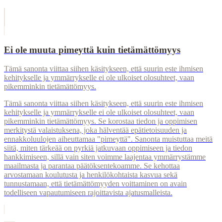
Ei ole muuta pimeyttä kuin tietämättömyys
Tämä sanonta viittaa siihen käsitykseen, että suurin este ihmisen
kehitykselle ja ymmärrykselle ei ole ulkoiset olosuhteet, vaan
pikemminkin tietämättömyys.
Tämä sanonta viittaa siihen käsitykseen, että suurin este ihmisen
kehitykselle ja ymmärrykselle ei ole ulkoiset olosuhteet, vaan
pikemminkin tietämättömyys. Se korostaa tiedon ja oppimisen
merkitystä valaistuksena, joka hälventää epätietoisuuden ja
ennakkoluulojen aiheuttamaa "pimeyttä". Sanonta muistuttaa meitä
siitä, miten tärkeää on pyrkiä jatkuvaan oppimiseen ja tiedon
hankkimiseen, sillä vain siten voimme laajentaa ymmärrystämme
maailmasta ja parantaa päätöksentekoamme. Se kehottaa
arvostamaan koulutusta ja henkilökohtaista kasvua sekä
tunnustamaan, että tietämättömyyden voittaminen on avain
todelliseen vapautumiseen rajoittavista ajatusmalleista.