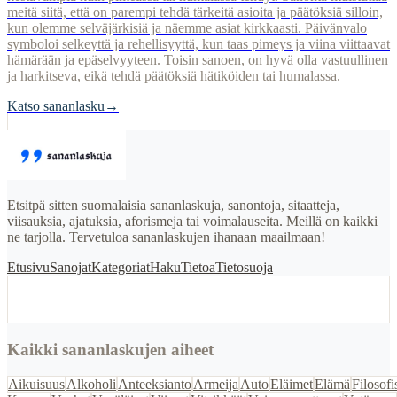
meitä siitä, että on parempi tehdä tärkeitä asioita ja päätöksiä silloin,
kun olemme selväjärkisiä ja näemme asiat kirkkaasti. Päivänvalo
symboloi selkeyttä ja rehellisyyttä, kun taas pimeys ja viina viittaavat
hämärään ja epäselvyyteen. Toisin sanoen, on hyvä olla vastuullinen
ja harkitseva, eikä tehdä päätöksiä hätiköiden tai humalassa.
Katso sananlasku
→
Etsitpä sitten suomalaisia sananlaskuja, sanontoja, sitaatteja,
viisauksia, ajatuksia, aforismeja tai voimalauseita. Meillä on kaikki
ne tarjolla. Tervetuloa sananlaskujen ihanaan maailmaan!
Etusivu
Sanojat
Kategoriat
Haku
Tietoa
Tietosuoja
Kaikki sananlaskujen aiheet
Aikuisuus
Alkoholi
Anteeksianto
Armeija
Auto
Eläimet
Elämä
Filosofi