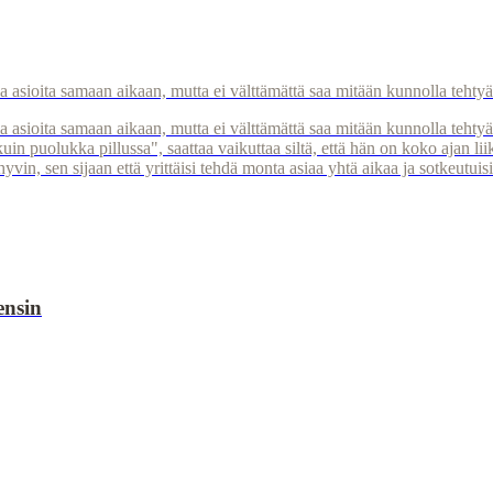
a asioita samaan aikaan, mutta ei välttämättä saa mitään kunnolla tehtyä
 asioita samaan aikaan, mutta ei välttämättä saa mitään kunnolla tehtyä. 
uin puolukka pillussa", saattaa vaikuttaa siltä, että hän on koko ajan l
 hyvin, sen sijaan että yrittäisi tehdä monta asiaa yhtä aikaa ja sotkeutui
ensin