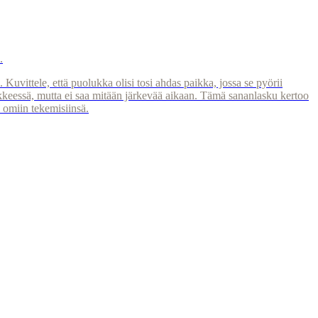
.
Kuvittele, että puolukka olisi tosi ahdas paikka, jossa se pyörii
iikkeessä, mutta ei saa mitään järkevää aikaan. Tämä sananlasku kertoo
si omiin tekemisiinsä.