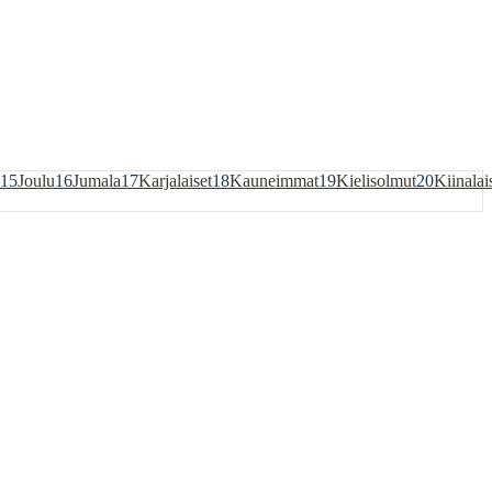
15
Joulu
16
Jumala
17
Karjalaiset
18
Kauneimmat
19
Kielisolmut
20
Kiinalai