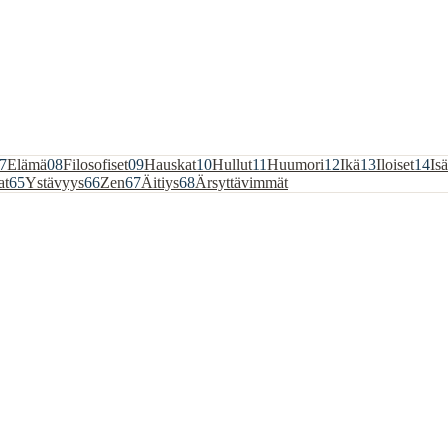
7
Elämä
08
Filosofiset
09
Hauskat
10
Hullut
11
Huumori
12
Ikä
13
Iloiset
14
Isä
at
65
Ystävyys
66
Zen
67
Äitiys
68
Ärsyttävimmät