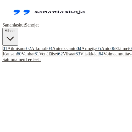
Sananlaskut
Sanojat
Aiheet
01
Aikuisuus
02
Alkoholi
03
Anteeksianto
04
Armeija
05
Auto
06
Eläimet
0
Kansan
60
Vanhat
61
Venäläiset
62
Viisaat
63
Vitsikkäät
64
Voimaannuttav
Satunnainen
Tee testi