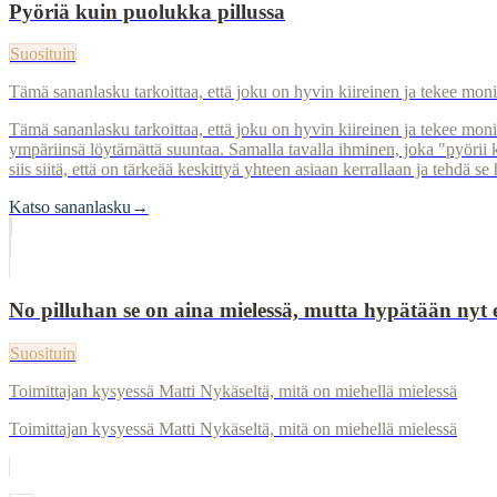
Pyöriä kuin puolukka pillussa
Suosituin
Tämä sananlasku tarkoittaa, että joku on hyvin kiireinen ja tekee moni
Tämä sananlasku tarkoittaa, että joku on hyvin kiireinen ja tekee monia
ympäriinsä löytämättä suuntaa. Samalla tavalla ihminen, joka "pyörii k
siis siitä, että on tärkeää keskittyä yhteen asiaan kerrallaan ja tehdä se
Katso sananlasku
→
No pilluhan se on aina mielessä, mutta hypätään nyt 
Suosituin
Toimittajan kysyessä Matti Nykäseltä, mitä on miehellä mielessä
Toimittajan kysyessä Matti Nykäseltä, mitä on miehellä mielessä