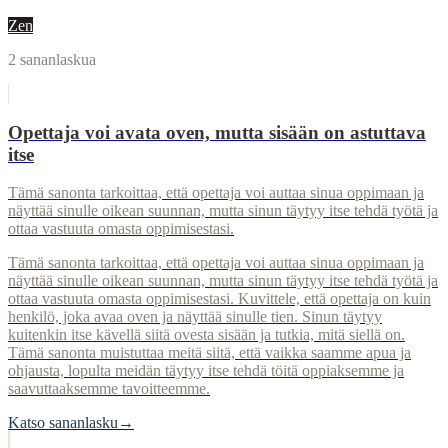
Zen
2
sananlaskua
Opettaja voi avata oven, mutta sisään on astuttava
itse
Tämä sanonta tarkoittaa, että opettaja voi auttaa sinua oppimaan ja
näyttää sinulle oikean suunnan, mutta sinun täytyy itse tehdä työtä ja
ottaa vastuuta omasta oppimisestasi.
Tämä sanonta tarkoittaa, että opettaja voi auttaa sinua oppimaan ja
näyttää sinulle oikean suunnan, mutta sinun täytyy itse tehdä työtä ja
ottaa vastuuta omasta oppimisestasi. Kuvittele, että opettaja on kuin
henkilö, joka avaa oven ja näyttää sinulle tien. Sinun täytyy
kuitenkin itse kävellä siitä ovesta sisään ja tutkia, mitä siellä on.
Tämä sanonta muistuttaa meitä siitä, että vaikka saamme apua ja
ohjausta, lopulta meidän täytyy itse tehdä töitä oppiaksemme ja
saavuttaaksemme tavoitteemme.
Katso sananlasku
→