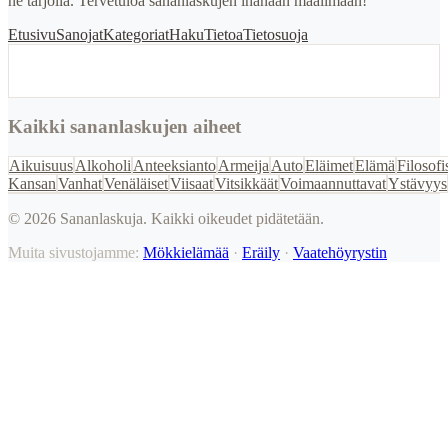
ne tarjolla. Tervetuloa sananlaskujen ihanaan maailmaan!
Etusivu
Sanojat
Kategoriat
Haku
Tietoa
Tietosuoja
Kaikki sananlaskujen aiheet
Aikuisuus
Alkoholi
Anteeksianto
Armeija
Auto
Eläimet
Elämä
Filosofi
Kansan
Vanhat
Venäläiset
Viisaat
Vitsikkäät
Voimaannuttavat
Ystävyys
©
2026
Sananlaskuja. Kaikki oikeudet pidätetään.
Muita sivustojamme:
Mökkielämää
·
Eräily
·
Vaatehöyrystin