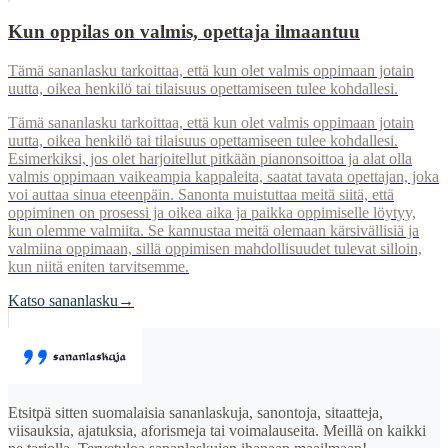
Kun oppilas on valmis, opettaja ilmaantuu
Tämä sananlasku tarkoittaa, että kun olet valmis oppimaan jotain
uutta, oikea henkilö tai tilaisuus opettamiseen tulee kohdallesi.
Tämä sananlasku tarkoittaa, että kun olet valmis oppimaan jotain
uutta, oikea henkilö tai tilaisuus opettamiseen tulee kohdallesi.
Esimerkiksi, jos olet harjoitellut pitkään pianonsoittoa ja alat olla
valmis oppimaan vaikeampia kappaleita, saatat tavata opettajan, joka
voi auttaa sinua eteenpäin. Sanonta muistuttaa meitä siitä, että
oppiminen on prosessi ja oikea aika ja paikka oppimiselle löytyy,
kun olemme valmiita. Se kannustaa meitä olemaan kärsivällisiä ja
valmiina oppimaan, sillä oppimisen mahdollisuudet tulevat silloin,
kun niitä eniten tarvitsemme.
Katso sananlasku
→
Etsitpä sitten suomalaisia sananlaskuja, sanontoja, sitaatteja,
viisauksia, ajatuksia, aforismeja tai voimalauseita. Meillä on kaikki