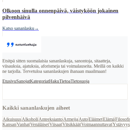
Olkoon sinulla onnenpäivä, väistyköön jokainen
pilvenhäivä
Katso sananlasku
→
Etsitpä sitten suomalaisia sananlaskuja, sanontoja, sitaatteja,
viisauksia, ajatuksia, aforismeja tai voimalauseita. Meillä on kaikki
ne tarjolla. Tervetuloa sananlaskujen ihanaan maailmaan!
Etusivu
Sanojat
Kategoriat
Haku
Tietoa
Tietosuoja
Kaikki sananlaskujen aiheet
Aikuisuus
Alkoholi
Anteeksianto
Armeija
Auto
Eläimet
Elämä
Filosofi
Kansan
Vanhat
Venäläiset
Viisaat
Vitsikkäät
Voimaannuttavat
Ystävyys