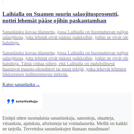
Laihialla on Suamen suurin salaojitusprosentti,
nottei lehemät pääse ojihin paskantamhan
Sananlasku kuvaa tilannetta, jossa Laihialla on huomattavan paljon
salaojitusta, jotta lehmät eivät pääsisi paikkoihin, joihin ne eivät ole
haluttuja.
Sananlasku kuvaa tilannetta, jossa Laihialla on huomattavan paljon
salaojitusta, jotta lehmät eivät pääsisi paikkoihin, joihin ne eivät ole
haluttuja. Tämä viittaa siihen, että Laihialla on mahdollisesti
haastavat maasto-olosuhteet tai muut tekijät, jotka tekevät lehmien
liikkumisen hallitsemisesta tärkeää.
Katso sananlasku
→
Etsitpä sitten suomalaisia sananlaskuja, sanontoja, sitaatteja,
viisauksia, ajatuksia, aforismeja tai voimalauseita. Meillä on kaikki
ne tarjolla. Tervetuloa sananlaskujen ihanaan maailmaan!