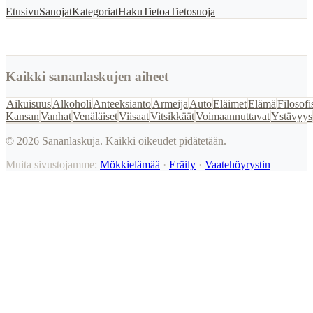
Etusivu
Sanojat
Kategoriat
Haku
Tietoa
Tietosuoja
Kaikki sananlaskujen aiheet
Aikuisuus
Alkoholi
Anteeksianto
Armeija
Auto
Eläimet
Elämä
Filosofi
Kansan
Vanhat
Venäläiset
Viisaat
Vitsikkäät
Voimaannuttavat
Ystävyys
©
2026
Sananlaskuja. Kaikki oikeudet pidätetään.
Muita sivustojamme:
Mökkielämää
·
Eräily
·
Vaatehöyrystin