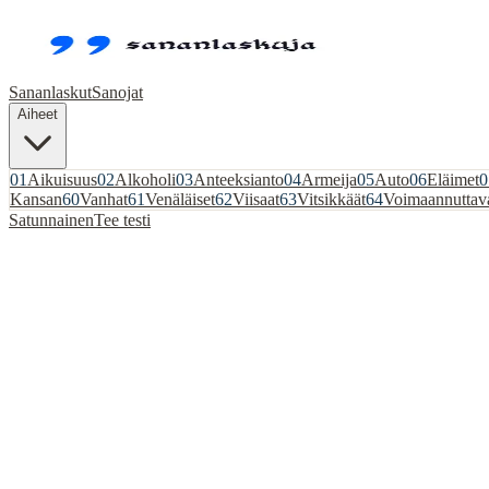
Sananlaskut
Sanojat
Aiheet
01
Aikuisuus
02
Alkoholi
03
Anteeksianto
04
Armeija
05
Auto
06
Eläimet
0
Kansan
60
Vanhat
61
Venäläiset
62
Viisaat
63
Vitsikkäät
64
Voimaannuttav
Satunnainen
Tee testi