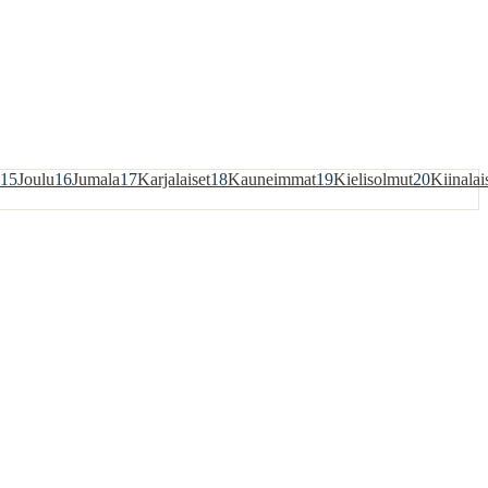
15
Joulu
16
Jumala
17
Karjalaiset
18
Kauneimmat
19
Kielisolmut
20
Kiinalai