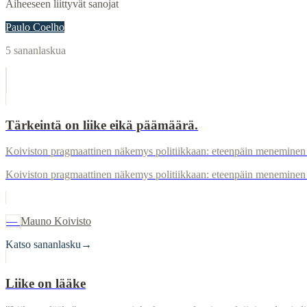
Aiheeseen liittyvät sanojat
Paulo Coelho
5
sananlaskua
Tärkeintä on liike eikä päämäärä.
Koiviston pragmaattinen näkemys politiikkaan: eteenpäin meneminen 
Koiviston pragmaattinen näkemys politiikkaan: eteenpäin meneminen 
—
Mauno Koivisto
Katso sananlasku
→
Liike on lääke