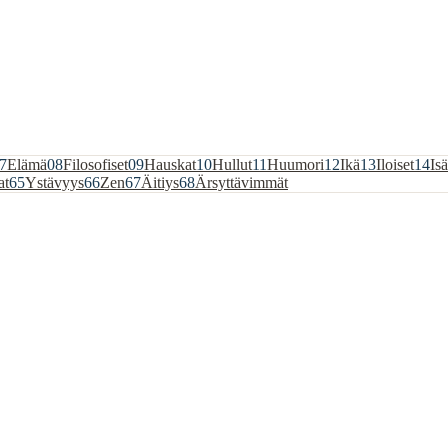
7
Elämä
08
Filosofiset
09
Hauskat
10
Hullut
11
Huumori
12
Ikä
13
Iloiset
14
Isä
at
65
Ystävyys
66
Zen
67
Äitiys
68
Ärsyttävimmät