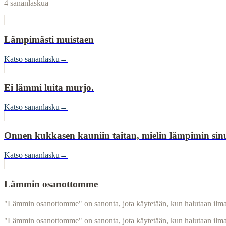
4
sananlaskua
Lämpimästi muistaen
Katso sananlasku
→
Ei lämmi luita murjo.
Katso sananlasku
→
Onnen kukkasen kauniin taitan, mielin lämpimin sinul
Katso sananlasku
→
Lämmin osanottomme
"Lämmin osanottomme" on sanonta, jota käytetään, kun halutaan ilmais
"Lämmin osanottomme" on sanonta, jota käytetään, kun halutaan ilmaist