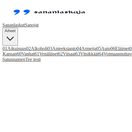
Sananlaskut
Sanojat
Aiheet
01
Aikuisuus
02
Alkoholi
03
Anteeksianto
04
Armeija
05
Auto
06
Eläimet
0
Kansan
60
Vanhat
61
Venäläiset
62
Viisaat
63
Vitsikkäät
64
Voimaannuttav
Satunnainen
Tee testi