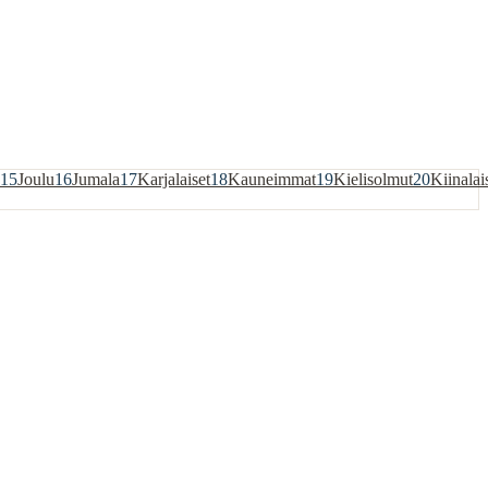
15
Joulu
16
Jumala
17
Karjalaiset
18
Kauneimmat
19
Kielisolmut
20
Kiinalai