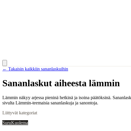
← Takaisin kaikkiin sananlaskuihin
Sananlaskut aiheesta
lämmin
Lämmin näkyy arjessa pieninä hetkinä ja isoina päätöksinä. Sananlasku
sivulta Lämmin-teemaisia sananlaskuja ja sanontoja.
Liittyvät kategoriat
Suru
Kuolema