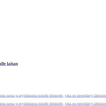
le laitan
ta surua ja myötätuntoa toiselle ihmiselle, joka on menettänyt läheisen
a surua ja myötätuntoa toiselle ihmiselle, joka on menettänyt läheisen