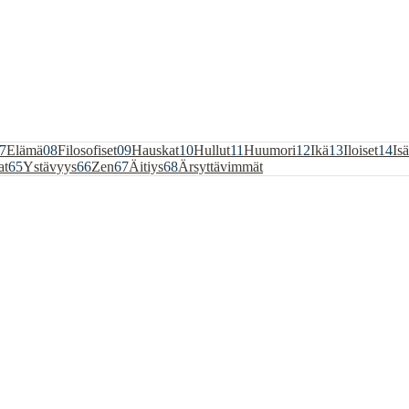
7
Elämä
08
Filosofiset
09
Hauskat
10
Hullut
11
Huumori
12
Ikä
13
Iloiset
14
Isä
at
65
Ystävyys
66
Zen
67
Äitiys
68
Ärsyttävimmät