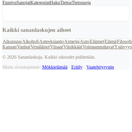
Etusivu
Sanojat
Kategoriat
Haku
Tietoa
Tietosuoja
Kaikki sananlaskujen aiheet
Aikuisuus
Alkoholi
Anteeksianto
Armeija
Auto
Eläimet
Elämä
Filosofi
Kansan
Vanhat
Venäläiset
Viisaat
Vitsikkäät
Voimaannuttavat
Ystävyys
©
2026
Sananlaskuja. Kaikki oikeudet pidätetään.
Muita sivustojamme:
Mökkielämää
·
Eräily
·
Vaatehöyrystin