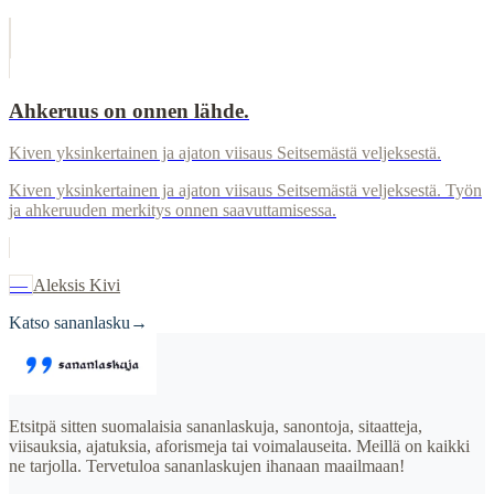
Ahkeruus on onnen lähde.
Kiven yksinkertainen ja ajaton viisaus Seitsemästä veljeksestä.
Kiven yksinkertainen ja ajaton viisaus Seitsemästä veljeksestä. Työn
ja ahkeruuden merkitys onnen saavuttamisessa.
—
Aleksis Kivi
Katso sananlasku
→
Etsitpä sitten suomalaisia sananlaskuja, sanontoja, sitaatteja,
viisauksia, ajatuksia, aforismeja tai voimalauseita. Meillä on kaikki
ne tarjolla. Tervetuloa sananlaskujen ihanaan maailmaan!