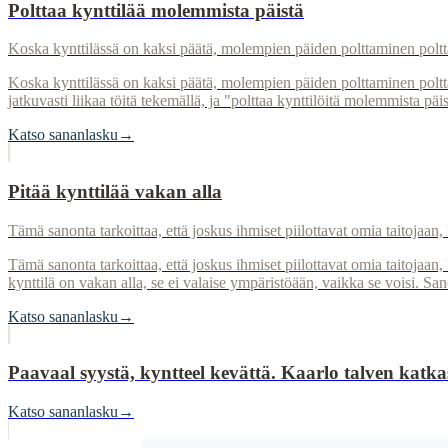
Polttaa kynttilää molemmista päistä
Koska kynttilässä on kaksi päätä, molempien päiden polttaminen polt
Koska kynttilässä on kaksi päätä, molempien päiden polttaminen poltta
jatkuvasti liikaa töitä tekemällä, ja "polttaa kynttilöitä molemmista päi
Katso sananlasku
→
Pitää kynttilää vakan alla
Tämä sanonta tarkoittaa, että joskus ihmiset piilottavat omia taitojaan
Tämä sanonta tarkoittaa, että joskus ihmiset piilottavat omia taitojaan,
kynttilä on vakan alla, se ei valaise ympäristöään, vaikka se voisi. Sa
Katso sananlasku
→
Paavaal syystä, kyntteel kevättä. Kaarlo talven katka
Katso sananlasku
→