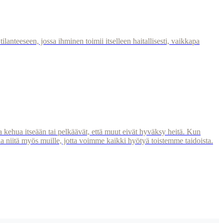
nteeseen, jossa ihminen toimii itselleen haitallisesti, vaikkapa
lua kehua itseään tai pelkäävät, että muut eivät hyväksy heitä. Kun
kaa niitä myös muille, jotta voimme kaikki hyötyä toistemme taidoista.