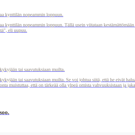
taa kynttilän nopeammin loppuun.
a kynttilän nopeammin loppuun. Tällä usein viitataan kestämättömään tila
stä", eli uupuu.
, kykyjään tai saavutuksiaan muilta.
 kykyjään tai saavutuksiaan muilta. Se voi johtua siitä, että he eivät ha
nonta muistuttaa, että on tärkeää olla ylpeä omista vahvuuksistaan ja ja
soo.