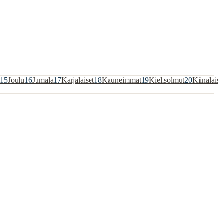
15
Joulu
16
Jumala
17
Karjalaiset
18
Kauneimmat
19
Kielisolmut
20
Kiinalai