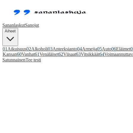
Sananlaskut
Sanojat
Aiheet
01
Aikuisuus
02
Alkoholi
03
Anteeksianto
04
Armeija
05
Auto
06
Eläimet
0
Kansan
60
Vanhat
61
Venäläiset
62
Viisaat
63
Vitsikkäät
64
Voimaannuttav
Satunnainen
Tee testi