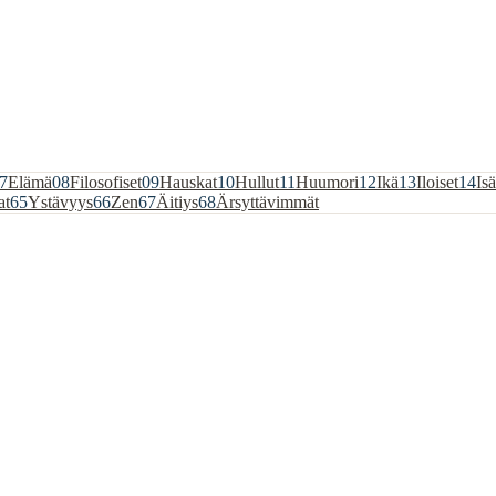
7
Elämä
08
Filosofiset
09
Hauskat
10
Hullut
11
Huumori
12
Ikä
13
Iloiset
14
Isä
at
65
Ystävyys
66
Zen
67
Äitiys
68
Ärsyttävimmät