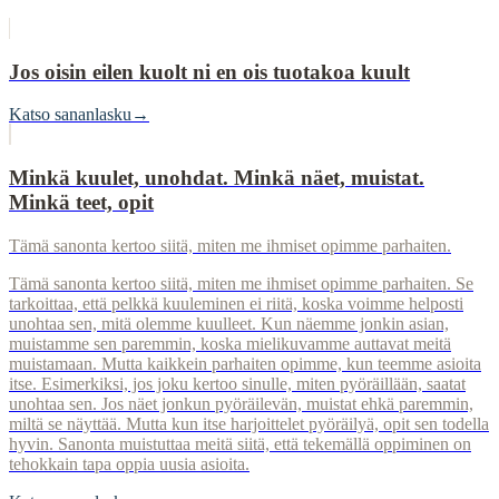
Jos oisin eilen kuolt ni en ois tuotakoa kuult
Katso sananlasku
→
Minkä kuulet, unohdat. Minkä näet, muistat.
Minkä teet, opit
Tämä sanonta kertoo siitä, miten me ihmiset opimme parhaiten.
Tämä sanonta kertoo siitä, miten me ihmiset opimme parhaiten. Se
tarkoittaa, että pelkkä kuuleminen ei riitä, koska voimme helposti
unohtaa sen, mitä olemme kuulleet. Kun näemme jonkin asian,
muistamme sen paremmin, koska mielikuvamme auttavat meitä
muistamaan. Mutta kaikkein parhaiten opimme, kun teemme asioita
itse. Esimerkiksi, jos joku kertoo sinulle, miten pyöräillään, saatat
unohtaa sen. Jos näet jonkun pyöräilevän, muistat ehkä paremmin,
miltä se näyttää. Mutta kun itse harjoittelet pyöräilyä, opit sen todella
hyvin. Sanonta muistuttaa meitä siitä, että tekemällä oppiminen on
tehokkain tapa oppia uusia asioita.