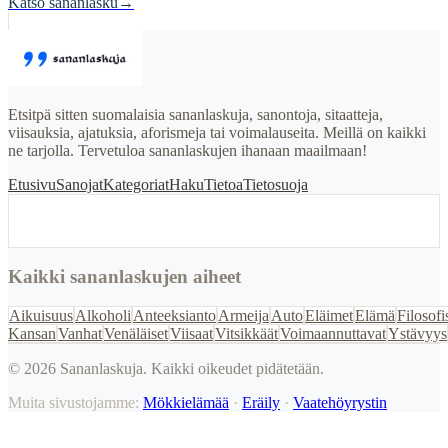
Katso sananlasku
→
Etsitpä sitten suomalaisia sananlaskuja, sanontoja, sitaatteja,
viisauksia, ajatuksia, aforismeja tai voimalauseita. Meillä on kaikki
ne tarjolla. Tervetuloa sananlaskujen ihanaan maailmaan!
Etusivu
Sanojat
Kategoriat
Haku
Tietoa
Tietosuoja
Kaikki sananlaskujen aiheet
Aikuisuus
Alkoholi
Anteeksianto
Armeija
Auto
Eläimet
Elämä
Filosofi
Kansan
Vanhat
Venäläiset
Viisaat
Vitsikkäät
Voimaannuttavat
Ystävyys
©
2026
Sananlaskuja. Kaikki oikeudet pidätetään.
Muita sivustojamme:
Mökkielämää
·
Eräily
·
Vaatehöyrystin