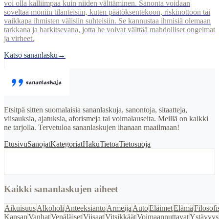
voi olla kalliimpaa kuin niiden välttäminen. Sanonta voidaan
soveltaa moniin tilanteisiin, kuten päätöksentekoon, riskinottoon tai
vaikkapa ihmisten välisiin suhteisiin. Se kannustaa ihmisiä olemaan
tarkkana ja harkitsevana, jotta he voivat välttää mahdolliset ongelmat
ja virheet.
Katso sananlasku
→
Etsitpä sitten suomalaisia sananlaskuja, sanontoja, sitaatteja,
viisauksia, ajatuksia, aforismeja tai voimalauseita. Meillä on kaikki
ne tarjolla. Tervetuloa sananlaskujen ihanaan maailmaan!
Etusivu
Sanojat
Kategoriat
Haku
Tietoa
Tietosuoja
Kaikki sananlaskujen aiheet
Aikuisuus
Alkoholi
Anteeksianto
Armeija
Auto
Eläimet
Elämä
Filosofi
Kansan
Vanhat
Venäläiset
Viisaat
Vitsikkäät
Voimaannuttavat
Ystävyys