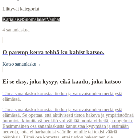
Liittyvät kategoriat
Karjalaiset
Suomalaiset
Vanhat
4
sananlaskua
O paremp kerra tehhä ku kahist katsoo.
Katso sananlasku
→
Ei se eksy, joka kysyy, eikä kaadu, joka katsoo
Tämä sananlasku korostaa tiedon ja varovaisuuden merkitystä
elämässä.
Tämä sananlasku korostaa tiedon ja varovaisuuden merkitystä
elämässä. Se opettaa, että aktiivisesti tietoa hakeva ja ympäristöönsä
huomiota kiinnittävä henkilö voi välttää monia virheitä ja ongelmia.
Ensimmäinen osa sananlaskusta kannustaa kysymään ja etsimään
neuvoja, jotta ei harhautuisi väärille poluille tai tekisi vääriä
päätöksiä. Tämä osa korostaa, ettei tiedon hakeminen ole