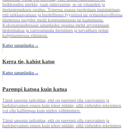
heikkouden merkki, vaan päinvastoin, se on viisauden ja
itsetuntemuksen osoitus. Toisessa osassa puolestaan muistutetaan,
että tarkkaavaisuus ja huolellisuus fyysisissä tai vertauskuvallisissa
tilanteissa suojelee meitä kompastumasta tai kaatumasta.
Kokonaisuudessaan sananlasku opastaa meitä arvostamaan
tiedonhakua ja varovaisuutta itsenäisen ja turvallisen polun
kuljettamisessa elämässä.
Katso sananlasku
→
Kerra tie, kahist katso
Katso sananlasku
→
Parempi katsoa kuin katua
Tämä sanonta tarkoittaa, että on parempi olla varovainen ja
harkitsevainen ennen kuin tekee mitään, sillä virheiden tekeminen
voi olla kalliimpaa kuin niiden välttäminen.
Tämä sanonta tarkoittaa, että on parempi olla varovainen ja
harkitsevainen ennen kuin tekee mitään, sillä virheiden tekeminen