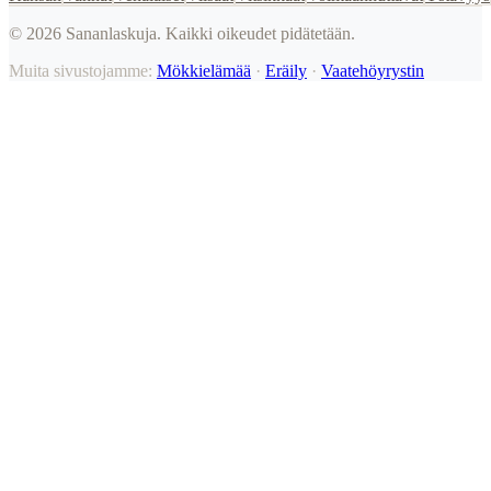
©
2026
Sananlaskuja. Kaikki oikeudet pidätetään.
Muita sivustojamme:
Mökkielämää
·
Eräily
·
Vaatehöyrystin