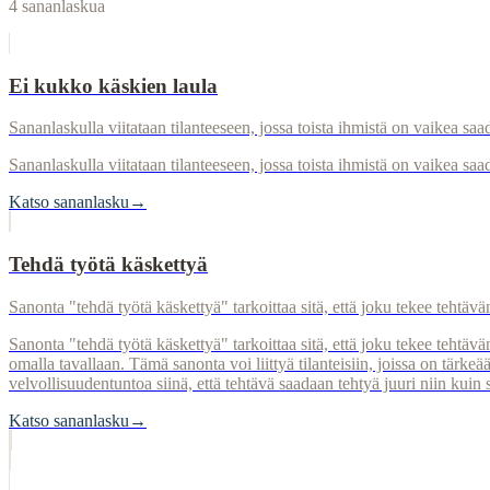
4
sananlaskua
Ei kukko käskien laula
Sananlaskulla viitataan tilanteeseen, jossa toista ihmistä on vaikea sa
Sananlaskulla viitataan tilanteeseen, jossa toista ihmistä on vaikea sa
Katso sananlasku
→
Tehdä työtä käskettyä
Sanonta "tehdä työtä käskettyä" tarkoittaa sitä, että joku tekee tehtävän
Sanonta "tehdä työtä käskettyä" tarkoittaa sitä, että joku tekee tehtävän 
omalla tavallaan. Tämä sanonta voi liittyä tilanteisiin, joissa on tärkeä
velvollisuudentuntoa siinä, että tehtävä saadaan tehtyä juuri niin kuin s
Katso sananlasku
→