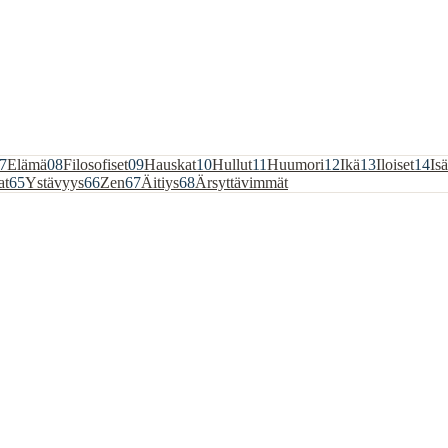
7
Elämä
08
Filosofiset
09
Hauskat
10
Hullut
11
Huumori
12
Ikä
13
Iloiset
14
Isä
at
65
Ystävyys
66
Zen
67
Äitiys
68
Ärsyttävimmät