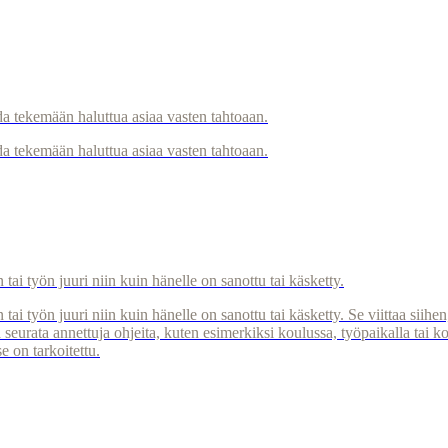
ada tekemään haluttua asiaa vasten tahtoaan.
ada tekemään haluttua asiaa vasten tahtoaan.
 tai työn juuri niin kuin hänelle on sanottu tai käsketty.
tai työn juuri niin kuin hänelle on sanottu tai käsketty. Se viittaa siihen
ä seurata annettuja ohjeita, kuten esimerkiksi koulussa, työpaikalla tai k
e on tarkoitettu.