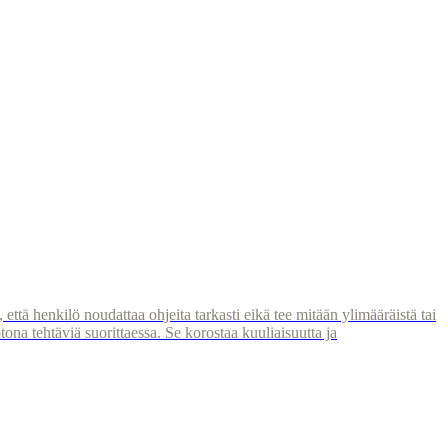
, että henkilö noudattaa ohjeita tarkasti eikä tee mitään ylimääräistä tai
otona tehtäviä suorittaessa. Se korostaa kuuliaisuutta ja