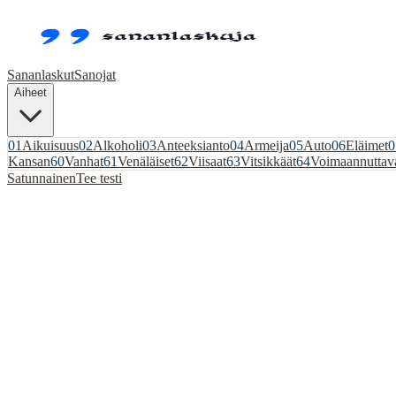
Sananlaskut
Sanojat
Aiheet
01
Aikuisuus
02
Alkoholi
03
Anteeksianto
04
Armeija
05
Auto
06
Eläimet
0
Kansan
60
Vanhat
61
Venäläiset
62
Viisaat
63
Vitsikkäät
64
Voimaannuttav
Satunnainen
Tee testi