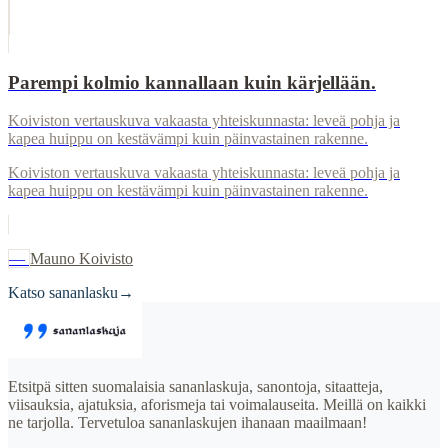
Parempi kolmio kannallaan kuin kärjellään.
Koiviston vertauskuva vakaasta yhteiskunnasta: leveä pohja ja
kapea huippu on kestävämpi kuin päinvastainen rakenne.
Koiviston vertauskuva vakaasta yhteiskunnasta: leveä pohja ja
kapea huippu on kestävämpi kuin päinvastainen rakenne.
—
Mauno Koivisto
Katso sananlasku
→
Etsitpä sitten suomalaisia sananlaskuja, sanontoja, sitaatteja,
viisauksia, ajatuksia, aforismeja tai voimalauseita. Meillä on kaikki
ne tarjolla. Tervetuloa sananlaskujen ihanaan maailmaan!