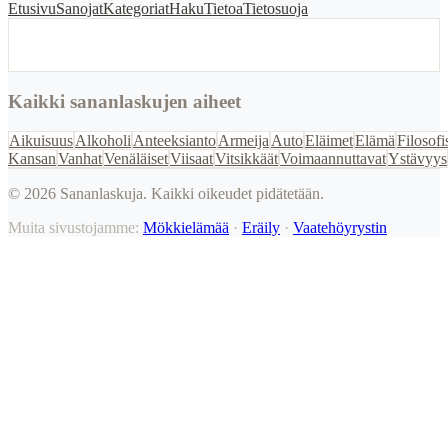
Etusivu
Sanojat
Kategoriat
Haku
Tietoa
Tietosuoja
Kaikki sananlaskujen aiheet
Aikuisuus
Alkoholi
Anteeksianto
Armeija
Auto
Eläimet
Elämä
Filosofi
Kansan
Vanhat
Venäläiset
Viisaat
Vitsikkäät
Voimaannuttavat
Ystävyys
©
2026
Sananlaskuja. Kaikki oikeudet pidätetään.
Muita sivustojamme:
Mökkielämää
·
Eräily
·
Vaatehöyrystin