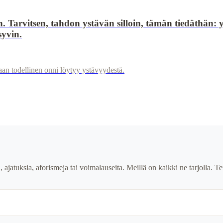
 Tarvitsen, tahdon ystävän silloin, tämän tiedäthän: y
syvin.
aan todellinen onni löytyy ystävyydestä.
ia, ajatuksia, aforismeja tai voimalauseita. Meillä on kaikki ne tarjolla