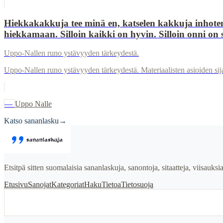
Hiekkakakkuja tee minä en, katselen kakkuja inhoten.
hiekkamaan. Silloin kaikki on hyvin. Silloin onni on 
Uppo-Nallen runo ystävyyden tärkeydestä.
Uppo-Nallen runo ystävyyden tärkeydestä. Materiaalisten asioiden sij
—
Uppo Nalle
Katso sananlasku
→
Etsitpä sitten suomalaisia sananlaskuja, sanontoja, sitaatteja, viisauks
Etusivu
Sanojat
Kategoriat
Haku
Tietoa
Tietosuoja