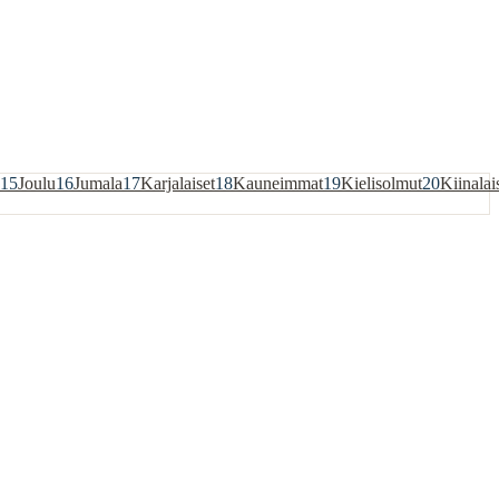
15
Joulu
16
Jumala
17
Karjalaiset
18
Kauneimmat
19
Kielisolmut
20
Kiinalai