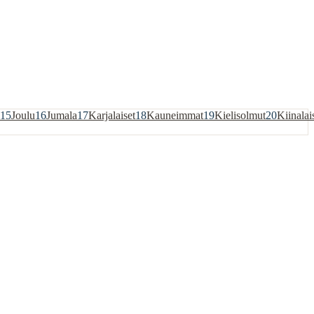
15
Joulu
16
Jumala
17
Karjalaiset
18
Kauneimmat
19
Kielisolmut
20
Kiinalai