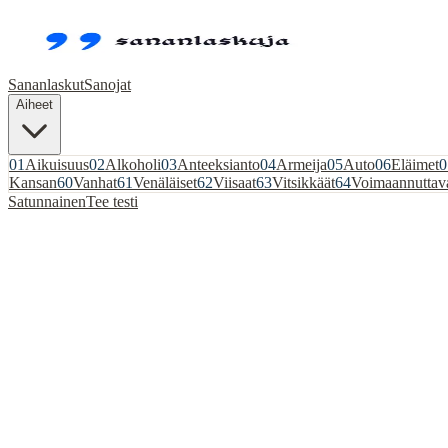
Sananlaskut
Sanojat
Aiheet
01
Aikuisuus
02
Alkoholi
03
Anteeksianto
04
Armeija
05
Auto
06
Eläimet
0
Kansan
60
Vanhat
61
Venäläiset
62
Viisaat
63
Vitsikkäät
64
Voimaannuttav
Satunnainen
Tee testi