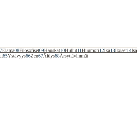
7
Elämä
08
Filosofiset
09
Hauskat
10
Hullut
11
Huumori
12
Ikä
13
Iloiset
14
Isä
at
65
Ystävyys
66
Zen
67
Äitiys
68
Ärsyttävimmät