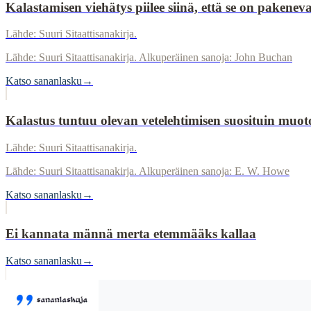
Kalastamisen viehätys piilee siinä, että se on pakenevai
Lähde: Suuri Sitaattisanakirja.
Lähde: Suuri Sitaattisanakirja. Alkuperäinen sanoja: John Buchan
Katso sananlasku
→
Kalastus tuntuu olevan vetelehtimisen suosituin muot
Lähde: Suuri Sitaattisanakirja.
Lähde: Suuri Sitaattisanakirja. Alkuperäinen sanoja: E. W. Howe
Katso sananlasku
→
Ei kannata männä merta etemmääks kallaa
Katso sananlasku
→