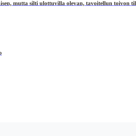
sen, mutta silti ulottuvilla olevan, tavoitellun toivon t
o