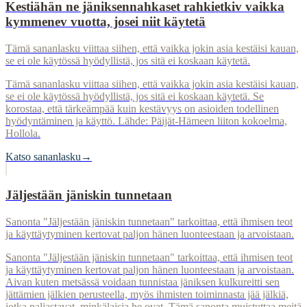
Kestiähän ne jäniksennahkaset rahkietkiv vaikka
kymmenev vuotta, josei niit käytetä
Tämä sananlasku viittaa siihen, että vaikka jokin asia kestäisi kauan,
se ei ole käytössä hyödyllistä, jos sitä ei koskaan käytetä.
Tämä sananlasku viittaa siihen, että vaikka jokin asia kestäisi kauan,
se ei ole käytössä hyödyllistä, jos sitä ei koskaan käytetä. Se
korostaa, että tärkeämpää kuin kestävyys on asioiden todellinen
hyödyntäminen ja käyttö. Lähde: Päijät-Hämeen liiton kokoelma,
Hollola.
Katso sananlasku
→
Jäljestään jäniskin tunnetaan
Sanonta "Jäljestään jäniskin tunnetaan" tarkoittaa, että ihmisen teot
ja käyttäytyminen kertovat paljon hänen luonteestaan ja arvoistaan.
Sanonta "Jäljestään jäniskin tunnetaan" tarkoittaa, että ihmisen teot
ja käyttäytyminen kertovat paljon hänen luonteestaan ja arvoistaan.
Aivan kuten metsässä voidaan tunnistaa jäniksen kulkureitti sen
jättämien jälkien perusteella, myös ihmisten toiminnasta jää jälkiä,
jotka paljastavat, minkälaisia he ovat. Tämä sanonta muistuttaa meitä