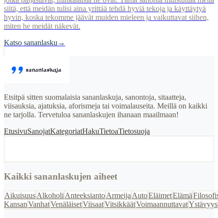
siitä, että meidän tulisi aina yrittää tehdä hyviä tekoja ja käyttäytyä
hyvin, koska tekomme jäävät muiden mieleen ja vaikuttavat siihen,
miten he meidät näkevät.
Katso sananlasku
→
Etsitpä sitten suomalaisia sananlaskuja, sanontoja, sitaatteja,
viisauksia, ajatuksia, aforismeja tai voimalauseita. Meillä on kaikki
ne tarjolla. Tervetuloa sananlaskujen ihanaan maailmaan!
Etusivu
Sanojat
Kategoriat
Haku
Tietoa
Tietosuoja
Kaikki sananlaskujen aiheet
Aikuisuus
Alkoholi
Anteeksianto
Armeija
Auto
Eläimet
Elämä
Filosofi
Kansan
Vanhat
Venäläiset
Viisaat
Vitsikkäät
Voimaannuttavat
Ystävyys