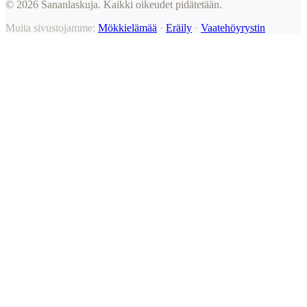
©
2026
Sananlaskuja. Kaikki oikeudet pidätetään.
Muita sivustojamme:
Mökkielämää
·
Eräily
·
Vaatehöyrystin