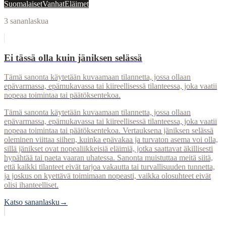
Suomalaiset
Vanhat
Eläimet
3
sananlaskua
Ei tässä olla kuin jäniksen selässä
Tämä sanonta käytetään kuvaamaan tilannetta, jossa ollaan
epävarmassa, epämukavassa tai kiireellisessä tilanteessa, joka vaatii
nopeaa toimintaa tai päätöksentekoa.
Tämä sanonta käytetään kuvaamaan tilannetta, jossa ollaan
epävarmassa, epämukavassa tai kiireellisessä tilanteessa, joka vaatii
nopeaa toimintaa tai päätöksentekoa. Vertauksena jäniksen selässä
oleminen viittaa siihen, kuinka epävakaa ja turvaton asema voi olla,
sillä jänikset ovat nopealiikkeisiä eläimiä, jotka saattavat äkillisesti
hypähtää tai paeta vaaran uhatessa. Sanonta muistuttaa meitä siitä,
että kaikki tilanteet eivät tarjoa vakautta tai turvallisuuden tunnetta,
ja joskus on kyettävä toimimaan nopeasti, vaikka olosuhteet eivät
olisi ihanteelliset.
Katso sananlasku
→