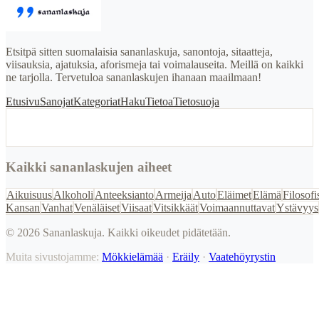
Etsitpä sitten suomalaisia sananlaskuja, sanontoja, sitaatteja,
viisauksia, ajatuksia, aforismeja tai voimalauseita. Meillä on kaikki
ne tarjolla. Tervetuloa sananlaskujen ihanaan maailmaan!
Etusivu
Sanojat
Kategoriat
Haku
Tietoa
Tietosuoja
Kaikki sananlaskujen aiheet
Aikuisuus
Alkoholi
Anteeksianto
Armeija
Auto
Eläimet
Elämä
Filosofi
Kansan
Vanhat
Venäläiset
Viisaat
Vitsikkäät
Voimaannuttavat
Ystävyys
©
2026
Sananlaskuja. Kaikki oikeudet pidätetään.
Muita sivustojamme:
Mökkielämää
·
Eräily
·
Vaatehöyrystin