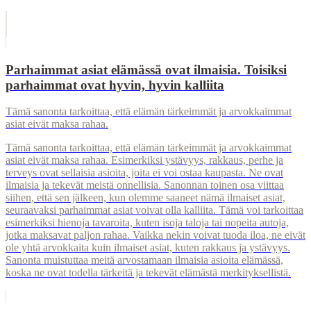
Parhaimmat asiat elämässä ovat ilmaisia. Toisiksi
parhaimmat ovat hyvin, hyvin kalliita
Tämä sanonta tarkoittaa, että elämän tärkeimmät ja arvokkaimmat
asiat eivät maksa rahaa.
Tämä sanonta tarkoittaa, että elämän tärkeimmät ja arvokkaimmat
asiat eivät maksa rahaa. Esimerkiksi ystävyys, rakkaus, perhe ja
terveys ovat sellaisia asioita, joita ei voi ostaa kaupasta. Ne ovat
ilmaisia ja tekevät meistä onnellisia. Sanonnan toinen osa viittaa
siihen, että sen jälkeen, kun olemme saaneet nämä ilmaiset asiat,
seuraavaksi parhaimmat asiat voivat olla kalliita. Tämä voi tarkoittaa
esimerkiksi hienoja tavaroita, kuten isoja taloja tai nopeita autoja,
jotka maksavat paljon rahaa. Vaikka nekin voivat tuoda iloa, ne eivät
ole yhtä arvokkaita kuin ilmaiset asiat, kuten rakkaus ja ystävyys.
Sanonta muistuttaa meitä arvostamaan ilmaisia asioita elämässä,
koska ne ovat todella tärkeitä ja tekevät elämästä merkityksellistä.