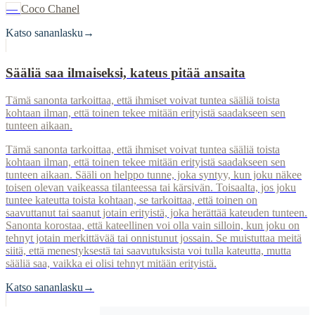
—
Coco Chanel
Katso sananlasku
→
Sääliä saa ilmaiseksi, kateus pitää ansaita
Tämä sanonta tarkoittaa, että ihmiset voivat tuntea sääliä toista
kohtaan ilman, että toinen tekee mitään erityistä saadakseen sen
tunteen aikaan.
Tämä sanonta tarkoittaa, että ihmiset voivat tuntea sääliä toista
kohtaan ilman, että toinen tekee mitään erityistä saadakseen sen
tunteen aikaan. Sääli on helppo tunne, joka syntyy, kun joku näkee
toisen olevan vaikeassa tilanteessa tai kärsivän. Toisaalta, jos joku
tuntee kateutta toista kohtaan, se tarkoittaa, että toinen on
saavuttanut tai saanut jotain erityistä, joka herättää kateuden tunteen.
Sanonta korostaa, että kateellinen voi olla vain silloin, kun joku on
tehnyt jotain merkittävää tai onnistunut jossain. Se muistuttaa meitä
siitä, että menestyksestä tai saavutuksista voi tulla kateutta, mutta
sääliä saa, vaikka ei olisi tehnyt mitään erityistä.
Katso sananlasku
→