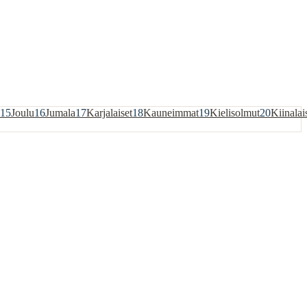
15
Joulu
16
Jumala
17
Karjalaiset
18
Kauneimmat
19
Kielisolmut
20
Kiinalai