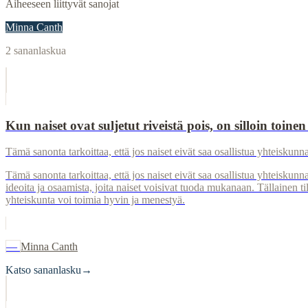
Aiheeseen liittyvät sanojat
Minna Canth
2
sananlaskua
Kun naiset ovat suljetut riveistä pois, on silloin toin
Tämä sanonta tarkoittaa, että jos naiset eivät saa osallistua yhteisku
Tämä sanonta tarkoittaa, että jos naiset eivät saa osallistua yhteisk
ideoita ja osaamista, joita naiset voisivat tuoda mukanaan. Tällainen ti
yhteiskunta voi toimia hyvin ja menestyä.
—
Minna Canth
Katso sananlasku
→