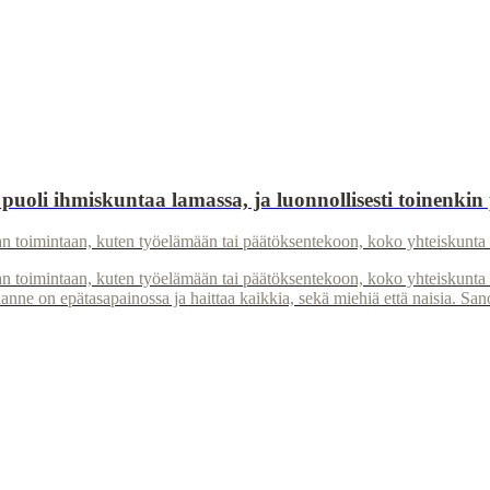
en puoli ihmiskuntaa lamassa, ja luonnollisesti toinenkin
nnan toimintaan, kuten työelämään tai päätöksentekoon, koko yhteiskunta 
unnan toimintaan, kuten työelämään tai päätöksentekoon, koko yhteiskunta
lanne on epätasapainossa ja haittaa kaikkia, sekä miehiä että naisia. San