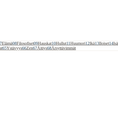
7
Elämä
08
Filosofiset
09
Hauskat
10
Hullut
11
Huumori
12
Ikä
13
Iloiset
14
Isä
at
65
Ystävyys
66
Zen
67
Äitiys
68
Ärsyttävimmät