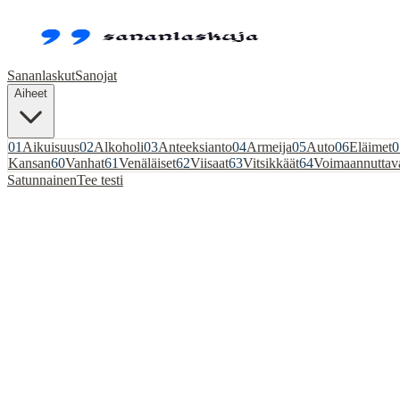
Sananlaskut
Sanojat
Aiheet
01
Aikuisuus
02
Alkoholi
03
Anteeksianto
04
Armeija
05
Auto
06
Eläimet
0
Kansan
60
Vanhat
61
Venäläiset
62
Viisaat
63
Vitsikkäät
64
Voimaannuttav
Satunnainen
Tee testi