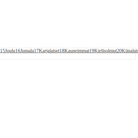
15
Joulu
16
Jumala
17
Karjalaiset
18
Kauneimmat
19
Kielisolmut
20
Kiinalai