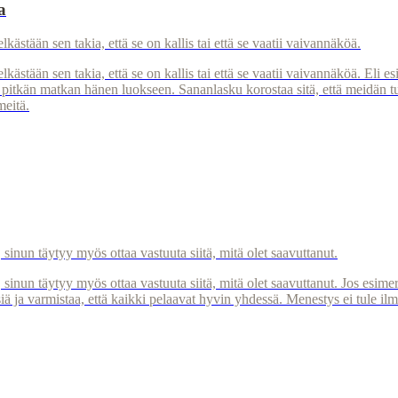
a
kästään sen takia, että se on kallis tai että se vaatii vaivannäköä.
lkästään sen takia, että se on kallis tai että se vaatii vaivannäköä. Eli
pitkän matkan hänen luokseen. Sananlasku korostaa sitä, että meidän tul
meitä.
 sinun täytyy myös ottaa vastuuta siitä, mitä olet saavuttanut.
, sinun täytyy myös ottaa vastuuta siitä, mitä olet saavuttanut. Jos esi
iä ja varmistaa, että kaikki pelaavat hyvin yhdessä. Menestys ei tule ilm