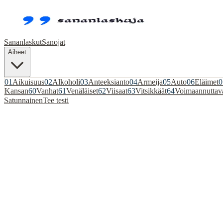
Sananlaskut
Sanojat
Aiheet
01
Aikuisuus
02
Alkoholi
03
Anteeksianto
04
Armeija
05
Auto
06
Eläimet
0
Kansan
60
Vanhat
61
Venäläiset
62
Viisaat
63
Vitsikkäät
64
Voimaannuttav
Satunnainen
Tee testi