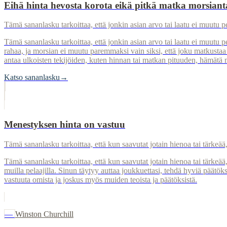
Eihä hinta hevosta korota eikä pitkä matka morsiant
Tämä sananlasku tarkoittaa, että jonkin asian arvo tai laatu ei muutu pel
Tämä sananlasku tarkoittaa, että jonkin asian arvo tai laatu ei muutu pe
rahaa, ja morsian ei muutu paremmaksi vain siksi, että joku matkustaa 
antaa ulkoisten tekijöiden, kuten hinnan tai matkan pituuden, hämätä 
Katso sananlasku
→
Menestyksen hinta on vastuu
Tämä sananlasku tarkoittaa, että kun saavutat jotain hienoa tai tärkeää,
Tämä sananlasku tarkoittaa, että kun saavutat jotain hienoa tai tärkeää
muilla pelaajilla. Sinun täytyy auttaa joukkuettasi, tehdä hyviä päätöks
vastuuta omista ja joskus myös muiden teoista ja päätöksistä.
—
Winston Churchill