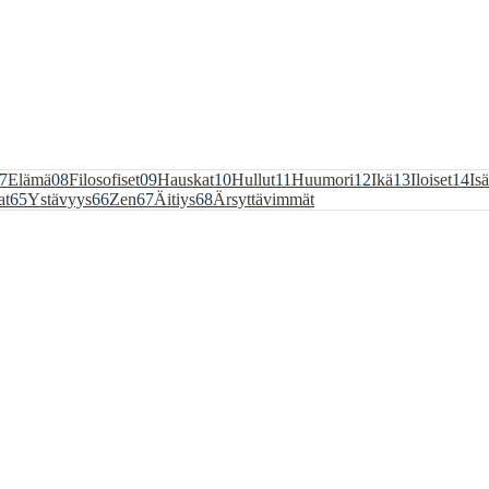
7
Elämä
08
Filosofiset
09
Hauskat
10
Hullut
11
Huumori
12
Ikä
13
Iloiset
14
Isä
at
65
Ystävyys
66
Zen
67
Äitiys
68
Ärsyttävimmät