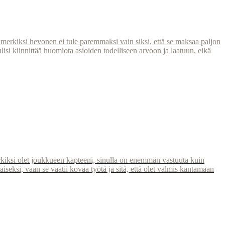
 esimerkiksi hevonen ei tule paremmaksi vain siksi, että se maksaa paljon
isi kiinnittää huomiota asioiden todelliseen arvoon ja laatuun, eikä
merkiksi olet joukkueen kapteeni, sinulla on enemmän vastuuta kuin
aiseksi, vaan se vaatii kovaa työtä ja sitä, että olet valmis kantamaan