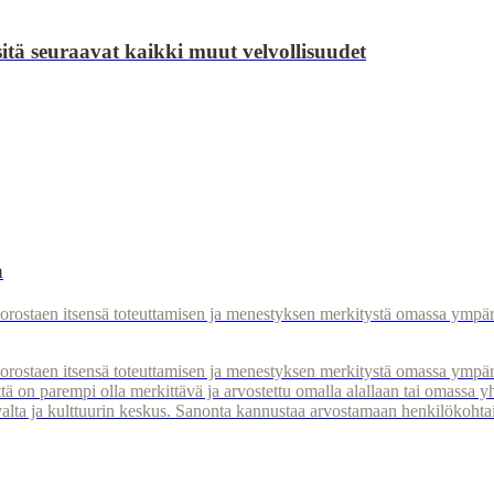
itä seuraavat kaikki muut velvollisuudet
a
orostaen itsensä toteuttamisen ja menestyksen merkitystä omassa ympäri
orostaen itsensä toteuttamisen ja menestyksen merkitystä omassa ympäri
tä on parempi olla merkittävä ja arvostettu omalla alallaan tai omassa 
valta ja kulttuurin keskus. Sanonta kannustaa arvostamaan henkilökohtais