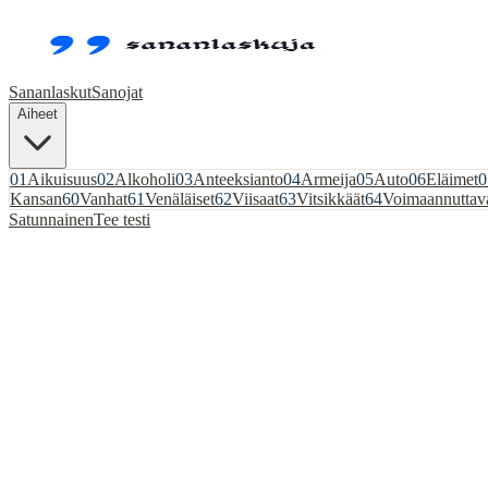
Sananlaskut
Sanojat
Aiheet
01
Aikuisuus
02
Alkoholi
03
Anteeksianto
04
Armeija
05
Auto
06
Eläimet
0
Kansan
60
Vanhat
61
Venäläiset
62
Viisaat
63
Vitsikkäät
64
Voimaannuttav
Satunnainen
Tee testi