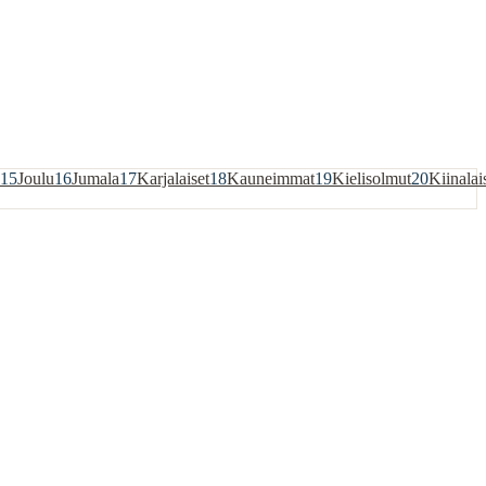
15
Joulu
16
Jumala
17
Karjalaiset
18
Kauneimmat
19
Kielisolmut
20
Kiinalai