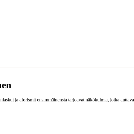
nen
nlaskut ja aforismit ensimmäinensta tarjoavat näkökulmia, jotka auttav