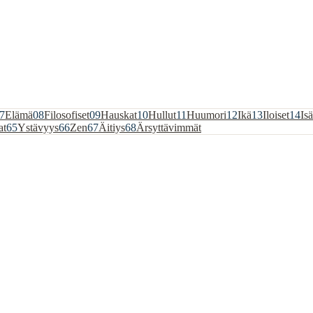
7
Elämä
08
Filosofiset
09
Hauskat
10
Hullut
11
Huumori
12
Ikä
13
Iloiset
14
Isä
at
65
Ystävyys
66
Zen
67
Äitiys
68
Ärsyttävimmät