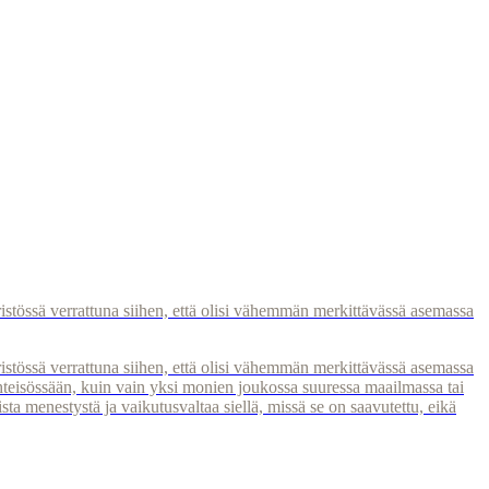
stössä verrattuna siihen, että olisi vähemmän merkittävässä asemassa
stössä verrattuna siihen, että olisi vähemmän merkittävässä asemassa
yhteisössään, kuin vain yksi monien joukossa suuressa maailmassa tai
ta menestystä ja vaikutusvaltaa siellä, missä se on saavutettu, eikä