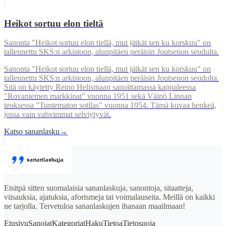
Heikot sortuu elon tieltä
Sanonta "Heikot sortuu elon tiellä, mut jätkät sen ku korskuu" on
tallennettu SKS:n arkistoon, alunpitäen peräisin Joutsenon seudulta.
Sanonta "Heikot sortuu elon tiellä, mut jätkät sen ku korskuu" on
tallennettu SKS:n arkistoon, alunpitäen peräisin Joutsenon seudulta.
Sitä on käytetty Reino Helismaan sanoittamassa kappaleessa
"Rovaniemen markkinat" vuonna 1951 sekä Väinö Linnan
teoksessa "Tuntematon sotilas" vuonna 1954. Tämä kuvaa henkeä,
jossa vain vahvimmat selviytyvät.
Katso sananlasku
→
Etsitpä sitten suomalaisia sananlaskuja, sanontoja, sitaatteja,
viisauksia, ajatuksia, aforismeja tai voimalauseita. Meillä on kaikki
ne tarjolla. Tervetuloa sananlaskujen ihanaan maailmaan!
Etusivu
Sanojat
Kategoriat
Haku
Tietoa
Tietosuoja