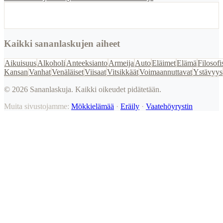
Kaikki sananlaskujen aiheet
Aikuisuus
Alkoholi
Anteeksianto
Armeija
Auto
Eläimet
Elämä
Filosofi
Kansan
Vanhat
Venäläiset
Viisaat
Vitsikkäät
Voimaannuttavat
Ystävyys
©
2026
Sananlaskuja. Kaikki oikeudet pidätetään.
Muita sivustojamme:
Mökkielämää
·
Eräily
·
Vaatehöyrystin