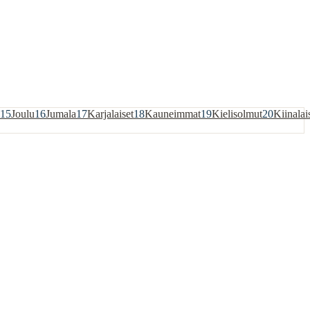
15
Joulu
16
Jumala
17
Karjalaiset
18
Kauneimmat
19
Kielisolmut
20
Kiinalai