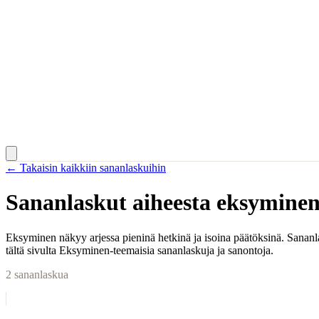
← Takaisin kaikkiin sananlaskuihin
Sananlaskut aiheesta
eksymine
Eksyminen näkyy arjessa pieninä hetkinä ja isoina päätöksinä. Sananl
tältä sivulta Eksyminen-teemaisia sananlaskuja ja sanontoja.
2
sananlaskua