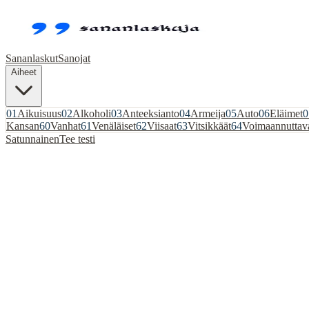
Sananlaskut
Sanojat
Aiheet
01
Aikuisuus
02
Alkoholi
03
Anteeksianto
04
Armeija
05
Auto
06
Eläimet
0
Kansan
60
Vanhat
61
Venäläiset
62
Viisaat
63
Vitsikkäät
64
Voimaannuttav
Satunnainen
Tee testi