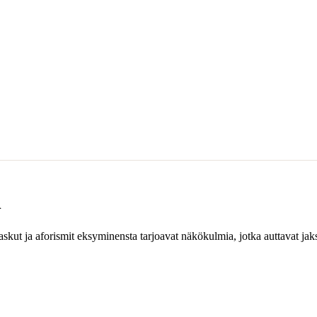
n
askut ja aforismit eksyminensta tarjoavat näkökulmia, jotka auttavat j