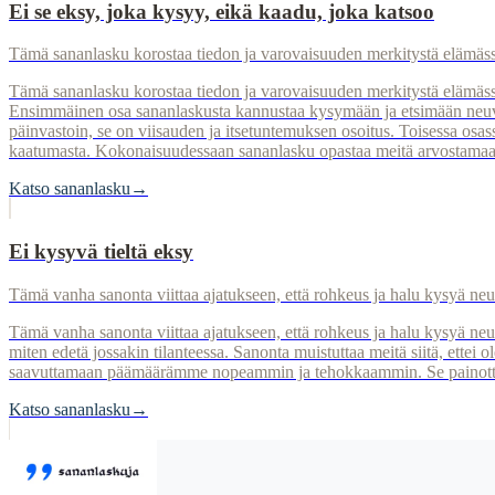
Ei se eksy, joka kysyy, eikä kaadu, joka katsoo
Tämä sananlasku korostaa tiedon ja varovaisuuden merkitystä elämäss
Tämä sananlasku korostaa tiedon ja varovaisuuden merkitystä elämässä. 
Ensimmäinen osa sananlaskusta kannustaa kysymään ja etsimään neuvoja,
päinvastoin, se on viisauden ja itsetuntemuksen osoitus. Toisessa osass
kaatumasta. Kokonaisuudessaan sananlasku opastaa meitä arvostamaan t
Katso sananlasku
→
Ei kysyvä tieltä eksy
Tämä vanha sanonta viittaa ajatukseen, että rohkeus ja halu kysyä neuv
Tämä vanha sanonta viittaa ajatukseen, että rohkeus ja halu kysyä neu
miten edetä jossakin tilanteessa. Sanonta muistuttaa meitä siitä, ettei 
saavuttamaan päämäärämme nopeammin ja tehokkaammin. Se painottaa op
Katso sananlasku
→