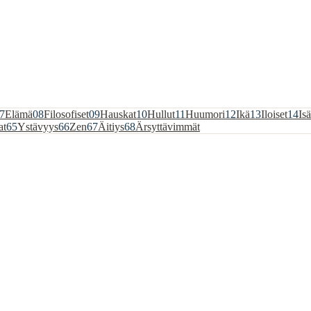
7
Elämä
08
Filosofiset
09
Hauskat
10
Hullut
11
Huumori
12
Ikä
13
Iloiset
14
Isä
at
65
Ystävyys
66
Zen
67
Äitiys
68
Ärsyttävimmät