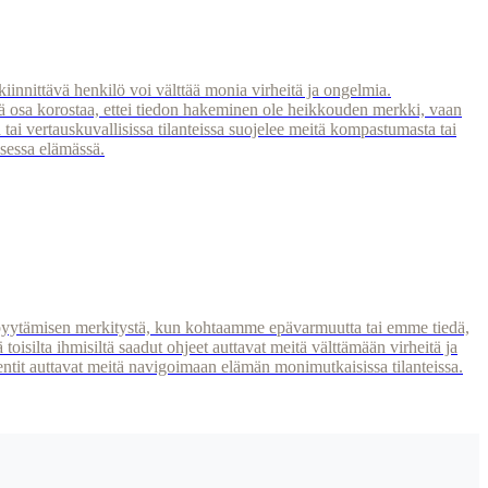
iinnittävä henkilö voi välttää monia virheitä ja ongelmia.
mä osa korostaa, ettei tiedon hakeminen ole heikkouden merkki, vaan
 tai vertauskuvallisissa tilanteissa suojelee meitä kompastumasta tai
sessa elämässä.
un pyytämisen merkitystä, kun kohtaamme epävarmuutta tai emme tiedä,
toisilta ihmisiltä saadut ohjeet auttavat meitä välttämään virheitä ja
it auttavat meitä navigoimaan elämän monimutkaisissa tilanteissa.