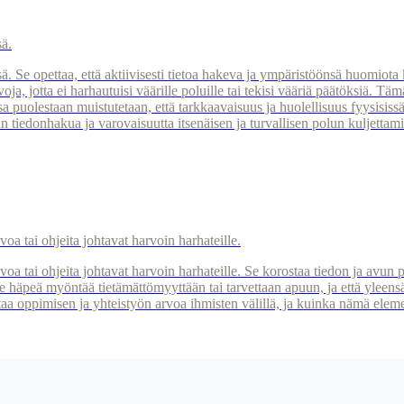
ä.
Se opettaa, että aktiivisesti tietoa hakeva ja ympäristöönsä huomiota k
 jotta ei harhautuisi väärille poluille tai tekisi vääriä päätöksiä. Tä
a puolestaan muistutetaan, että tarkkaavaisuus ja huolellisuus fyysisissä
iedonhakua ja varovaisuutta itsenäisen ja turvallisen polun kuljettami
oa tai ohjeita johtavat harvoin harhateille.
voa tai ohjeita johtavat harvoin harhateille. Se korostaa tiedon ja av
ole häpeä myöntää tietämättömyyttään tai tarvettaan apuun, ja että yleensä 
pimisen ja yhteistyön arvoa ihmisten välillä, ja kuinka nämä element