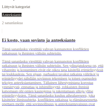
Liittyvät kategoriat
Anteeksianto
2
sananlaskua
Ei kosto, vaan sovinto ja anteeksianto
Tämä sananlasku viestittää vahvan kannanoton konfliktien
ratkaisuun ja ihmisten välisiin suhteisiin.
Tämä sananlasku viestittää vahvan kannanoton konfliktien
ratkaisuun ja ihmisten välisiin suhteisiin. Sen ydinajatuksena on, että
vihanpito ja kostaminen eivät ole oikea tapa käsitellä erimielisyyksiä
tai loukkauksia. Sen sijaan, parhaaksi tavaksi ratkaista välirikot ja
erimielisyydet nähdään sovinnon tekeminen ja toisen osapuolen
tekojen anteeksiantaminen. Tällainen lähestymistapa korostaa
ymmärrystä, empatiaa ja inhimillisyyttä, rohkaisten ihmisiä
katsomaan ohi omien kaunojensa ja rakentamaan siltoja ylitse
erimielisyyksien. Tämä sananlasku kuuluu aihealueeseen, joka
käsittelee ihmissuhteita, konfliktien ratkaisua ja elämänasennetta,
opettaen meille, että sovinnollisuus ja anteeksiantavaisuus ovat