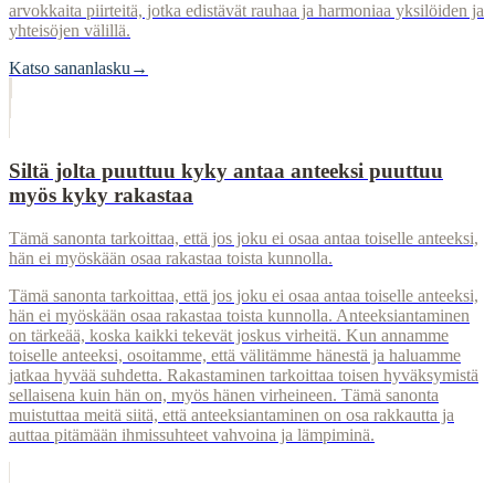
arvokkaita piirteitä, jotka edistävät rauhaa ja harmoniaa yksilöiden ja
yhteisöjen välillä.
Katso sananlasku
→
Siltä jolta puuttuu kyky antaa anteeksi puuttuu
myös kyky rakastaa
Tämä sanonta tarkoittaa, että jos joku ei osaa antaa toiselle anteeksi,
hän ei myöskään osaa rakastaa toista kunnolla.
Tämä sanonta tarkoittaa, että jos joku ei osaa antaa toiselle anteeksi,
hän ei myöskään osaa rakastaa toista kunnolla. Anteeksiantaminen
on tärkeää, koska kaikki tekevät joskus virheitä. Kun annamme
toiselle anteeksi, osoitamme, että välitämme hänestä ja haluamme
jatkaa hyvää suhdetta. Rakastaminen tarkoittaa toisen hyväksymistä
sellaisena kuin hän on, myös hänen virheineen. Tämä sanonta
muistuttaa meitä siitä, että anteeksiantaminen on osa rakkautta ja
auttaa pitämään ihmissuhteet vahvoina ja lämpiminä.