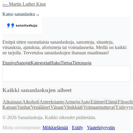
—
Martin Luther King
Katso sananlasku
→
Etsitpä sitten suomalaisia sananlaskuja, sanontoja, sitaatteja,
viisauksia, ajatuksia, aforismeja tai voimalauseita. Meillä on kaikki
ne tarjolla. Tervetuloa sananlaskujen ihanaan maailmaan!
Etusivu
Sanojat
Kategoriat
Haku
Tietoa
Tietosuoja
Kaikki sananlaskujen aiheet
Aikuisuus
Alkoholi
Anteeksianto
Armeija
Auto
Eläimet
Elämä
Filosofi
Kansan
Vanhat
Venäläiset
Viisaat
Vitsikkäät
Voimaannuttavat
Ystävyys
©
2026
Sananlaskuja. Kaikki oikeudet pidätetään.
Muita sivustojamme:
Mökkielämää
·
Eräily
·
Vaatehöyrystin